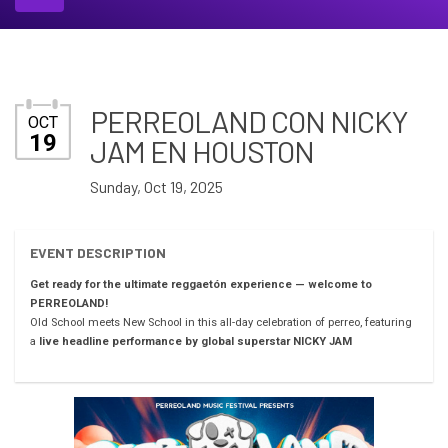
PERREOLAND CON NICKY
OCT
19
JAM EN HOUSTON
Sunday, Oct 19, 2025
EVENT DESCRIPTION
Get ready for the ultimate reggaetón experience — welcome to
PERREOLAND!
Old School meets New School in this all-day celebration of perreo, featuring
a
live headline performance by global superstar NICKY JAM